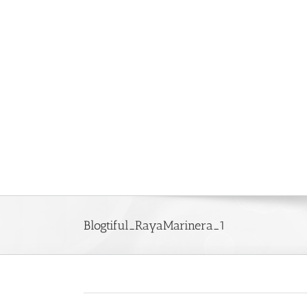
Saltar
al
contenido
Blogtiful_RayaMarinera_1