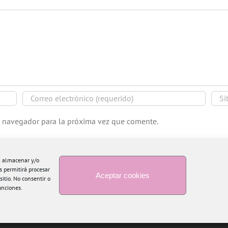
e navegador para la próxima vez que comente.
ra almacenar y/o
s permitirá procesar
Aceptar cookies
itio. No consentir o
unciones.
Copyright 2015 Blogtiful by María Santonja | Todos los derechos reservados