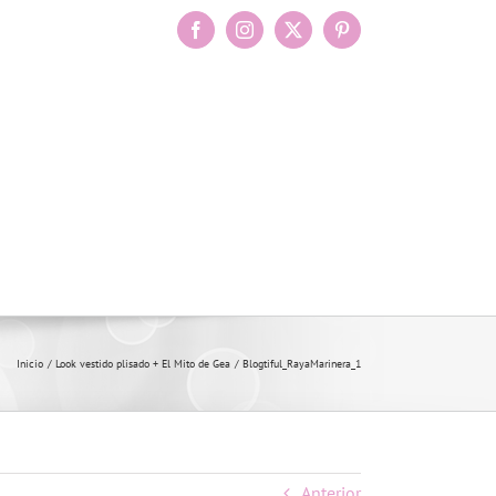
Facebook
Instagram
X
Pinterest
Inicio
Look vestido plisado + El Mito de Gea
Blogtiful_RayaMarinera_1
Anterior