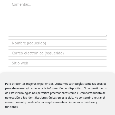
Comentar
Guardar mi nombre, email y sitio web en este
navegador para la próxima vez que comente.
Para ofrecer las mejores experiencias, utilizamos tecnologías como las cookies
para almacenar y/o acceder a la información del dispositivo. El consentimiento
de estas tecnologías nos permitirá procesar datos como el comportamiento de
navegación o las identificaciones únicas en este sitio. No consentir o retirar el
consentimiento, puede afectar negativamente a ciertas características y
funciones.