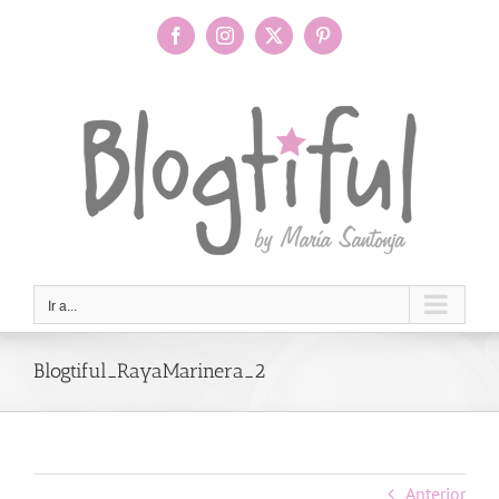
Saltar
al
Facebook
Instagram
X
Pinterest
contenido
Ir a...
Blogtiful_RayaMarinera_2
Anterior