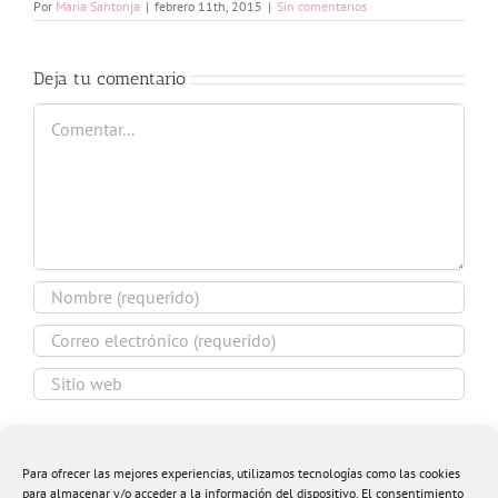
Por
Maria Santonja
|
febrero 11th, 2015
|
Sin comentarios
Deja tu comentario
Comentar
Guardar mi nombre, email y sitio web en este
navegador para la próxima vez que comente.
Para ofrecer las mejores experiencias, utilizamos tecnologías como las cookies
para almacenar y/o acceder a la información del dispositivo. El consentimiento