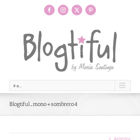
Saltar
al
Facebook
Instagram
X
Pinterest
contenido
Ir a...
Blogtiful_mono+sombrero4
Anterior