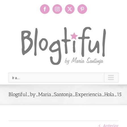
Saltar
al
Facebook
Instagram
X
Pinterest
contenido
Ir a...
Blogtiful_by_Maria_Santonja_Experiencia_Hola_15
Anterior