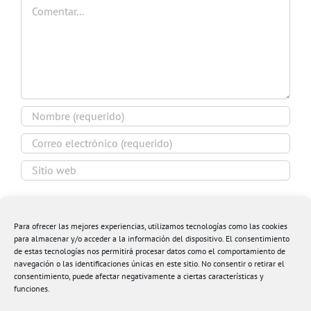
Comentar
Guardar mi nombre, email y sitio web en este
navegador para la próxima vez que comente.
Para ofrecer las mejores experiencias, utilizamos tecnologías como las cookies
para almacenar y/o acceder a la información del dispositivo. El consentimiento
de estas tecnologías nos permitirá procesar datos como el comportamiento de
navegación o las identificaciones únicas en este sitio. No consentir o retirar el
consentimiento, puede afectar negativamente a ciertas características y
funciones.