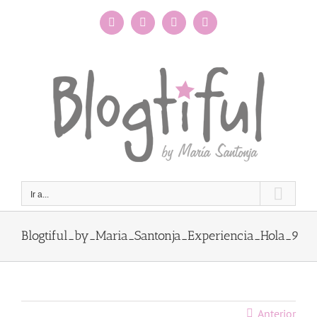
Saltar
al
Facebook
Instagram
X
Pinterest
contenido
Ir a...
Blogtiful_by_Maria_Santonja_Experiencia_Hola_9
Anterior