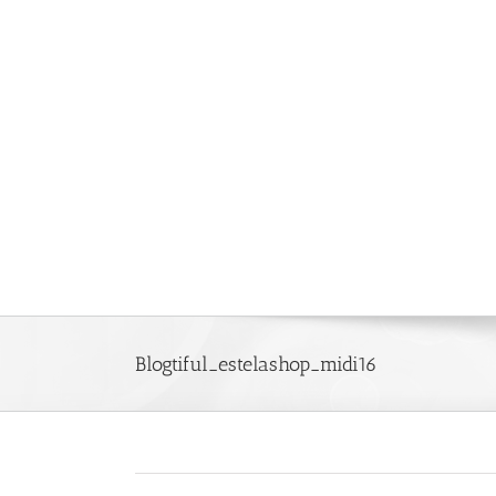
Saltar
al
contenido
Blogtiful_estelashop_midi16