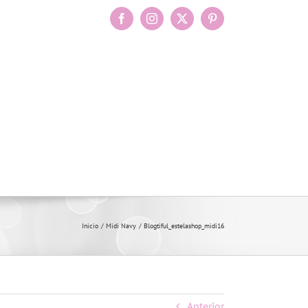
Facebook
Instagram
X
Pinterest
Inicio
Midi Navy
Blogtiful_estelashop_midi16
Anterior