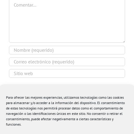
Comentar
Guardar mi nombre, email y sitio web en este
navegador para la próxima vez que comente.
Para ofrecer las mejores experiencias, utilizamos tecnologías como las cookies
para almacenar y/o acceder a la información del dispositivo. El consentimiento
de estas tecnologías nos permitirá procesar datos como el comportamiento de
navegación o las identificaciones únicas en este sitio. No consentir o retirar el
consentimiento, puede afectar negativamente a ciertas características y
funciones.