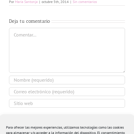
Por
Maria Santonja
|
octubre 5th, 2014
|
Sin comentarios
Deja tu comentario
Comentar
Guardar mi nombre, email y sitio web en este
navegador para la próxima vez que comente.
Para ofrecer las mejores experiencias, utilizamos tecnologías como las cookies
para almacenar y/o acceder a la información del dispositivo. El consentimiento