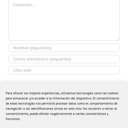
Comentar
Guardar mi nombre, email y sitio web en este
navegador para la próxima vez que comente.
Para ofrecer las mejores experiencias, utilizamos tecnologías como las cookies
para almacenar y/o acceder a la información del dispositivo. El consentimiento
de estas tecnologías nos permitirá procesar datos como el comportamiento de
navegación o las identificaciones únicas en este sitio. No consentir o retirar el
consentimiento, puede afectar negativamente a ciertas características y
funciones.