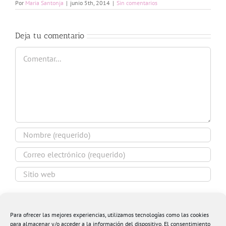
Por
Maria Santonja
|
junio 5th, 2014
|
Sin comentarios
Deja tu comentario
Comentar
Guardar mi nombre, email y sitio web en este
navegador para la próxima vez que comente.
Para ofrecer las mejores experiencias, utilizamos tecnologías como las cookies
para almacenar y/o acceder a la información del dispositivo. El consentimiento