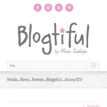
Saltar
al
Facebook
Instagram
X
Pinterest
contenido
Ir a...
Moda_Nova_Events_Blogtiful_AlcoyXIV
Anterior