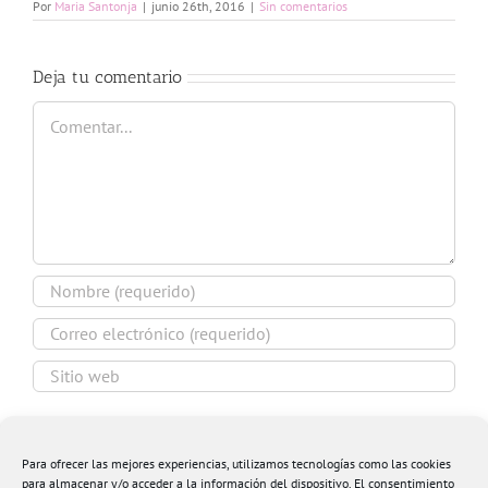
Por
Maria Santonja
|
junio 26th, 2016
|
Sin comentarios
Deja tu comentario
Comentar
Guardar mi nombre, email y sitio web en este
navegador para la próxima vez que comente.
Para ofrecer las mejores experiencias, utilizamos tecnologías como las cookies
para almacenar y/o acceder a la información del dispositivo. El consentimiento