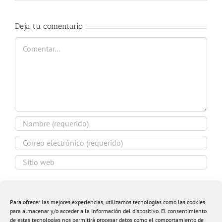
Deja tu comentario
Comentar
Guardar mi nombre, email y sitio web en este
navegador para la próxima vez que comente.
Para ofrecer las mejores experiencias, utilizamos tecnologías como las cookies
para almacenar y/o acceder a la información del dispositivo. El consentimiento
de estas tecnologías nos permitirá procesar datos como el comportamiento de