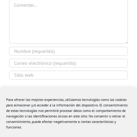
Comentar
Guardar mi nombre, email y sitio web en este
navegador para la próxima vez que comente.
Para ofrecer las mejores experiencias, utilizamos tecnologías como las cookies
para almacenar y/o acceder a la información del dispositivo. El consentimiento
de estas tecnologías nos permitirá procesar datos como el comportamiento de
navegación o las identificaciones únicas en este sitio. No consentir o retirar el
consentimiento, puede afectar negativamente a ciertas características y
funciones.