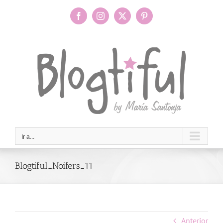
Saltar
al
Facebook
Instagram
X
Pinterest
contenido
Ir a...
Blogtiful_Noifers_11
Anterior