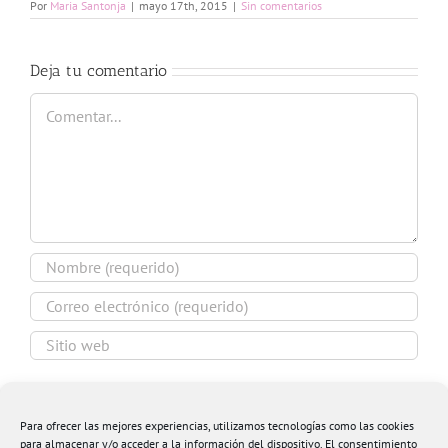
Por
Maria Santonja
|
mayo 17th, 2015
|
Sin comentarios
Deja tu comentario
Comentar
Guardar mi nombre, email y sitio web en este
navegador para la próxima vez que comente.
Para ofrecer las mejores experiencias, utilizamos tecnologías como las cookies
para almacenar y/o acceder a la información del dispositivo. El consentimiento