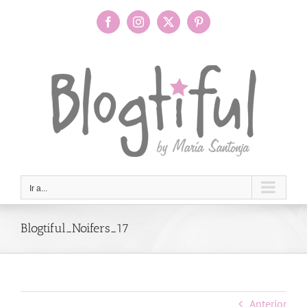
Saltar
al
Facebook
Instagram
X
Pinterest
contenido
Ir a...
Blogtiful_Noifers_17
Anterior