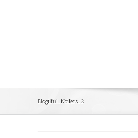
Saltar
al
contenido
Blogtiful_Noifers_2