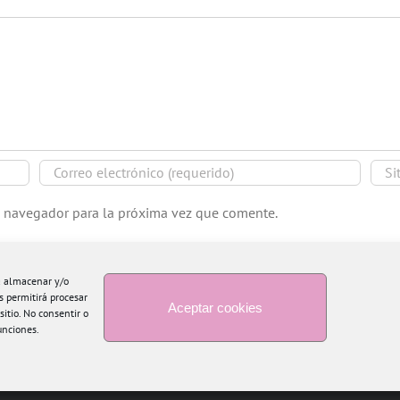
e navegador para la próxima vez que comente.
ra almacenar y/o
s permitirá procesar
Aceptar cookies
itio. No consentir o
unciones.
Copyright 2015 Blogtiful by María Santonja | Todos los derechos reservados