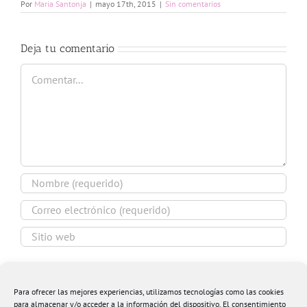
Por
Maria Santonja
|
mayo 17th, 2015
|
Sin comentarios
Deja tu comentario
Comentar
Guardar mi nombre, email y sitio web en este
navegador para la próxima vez que comente.
Para ofrecer las mejores experiencias, utilizamos tecnologías como las cookies
para almacenar y/o acceder a la información del dispositivo. El consentimiento