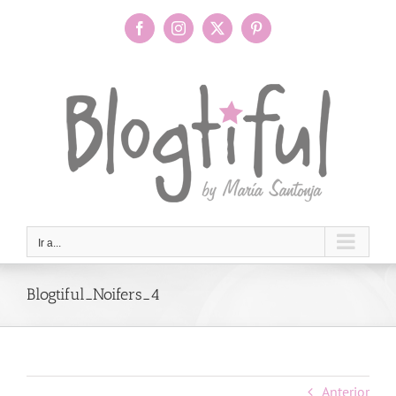
Saltar
al
Facebook
Instagram
X
Pinterest
contenido
Ir a...
Blogtiful_Noifers_4
Anterior