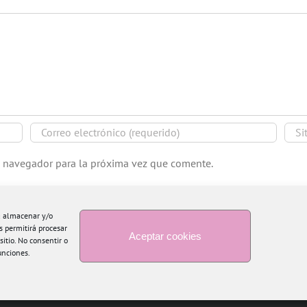
e navegador para la próxima vez que comente.
ra almacenar y/o
s permitirá procesar
Aceptar cookies
itio. No consentir o
unciones.
Copyright 2015 Blogtiful by María Santonja | Todos los derechos reservados