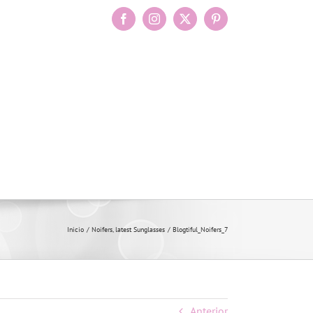
Facebook
Instagram
X
Pinterest
Inicio
Noifers, latest Sunglasses
Blogtiful_Noifers_7
Anterior