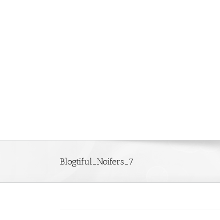
Saltar
al
contenido
Blogtiful_Noifers_7