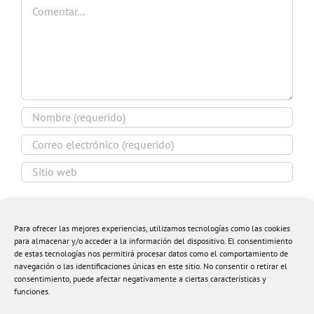
Comentar
Guardar mi nombre, email y sitio web en este
navegador para la próxima vez que comente.
Para ofrecer las mejores experiencias, utilizamos tecnologías como las cookies
para almacenar y/o acceder a la información del dispositivo. El consentimiento
de estas tecnologías nos permitirá procesar datos como el comportamiento de
navegación o las identificaciones únicas en este sitio. No consentir o retirar el
consentimiento, puede afectar negativamente a ciertas características y
funciones.