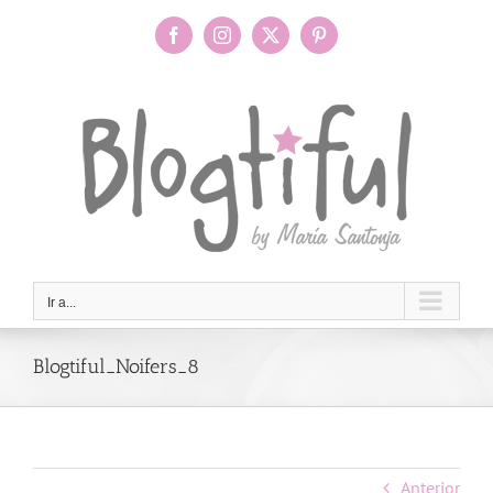
Saltar
al
Facebook
Instagram
X
Pinterest
contenido
Ir a...
Blogtiful_Noifers_8
Anterior