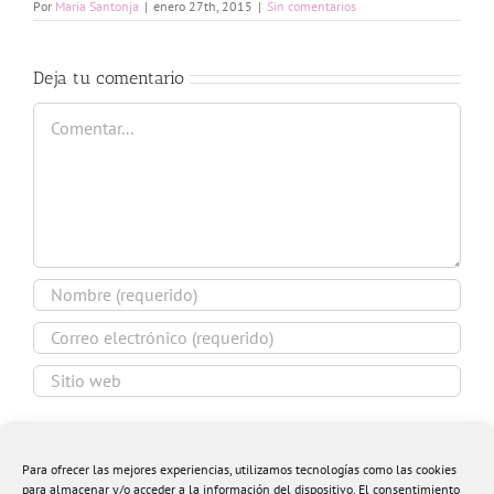
Por
Maria Santonja
|
enero 27th, 2015
|
Sin comentarios
Deja tu comentario
Comentar
Guardar mi nombre, email y sitio web en este
navegador para la próxima vez que comente.
Para ofrecer las mejores experiencias, utilizamos tecnologías como las cookies
para almacenar y/o acceder a la información del dispositivo. El consentimiento