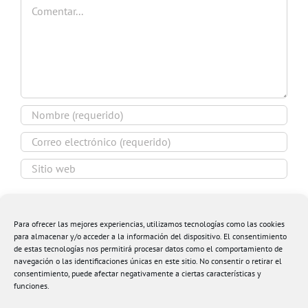
Comentar
Guardar mi nombre, email y sitio web en este
navegador para la próxima vez que comente.
Para ofrecer las mejores experiencias, utilizamos tecnologías como las cookies
para almacenar y/o acceder a la información del dispositivo. El consentimiento
de estas tecnologías nos permitirá procesar datos como el comportamiento de
navegación o las identificaciones únicas en este sitio. No consentir o retirar el
consentimiento, puede afectar negativamente a ciertas características y
funciones.