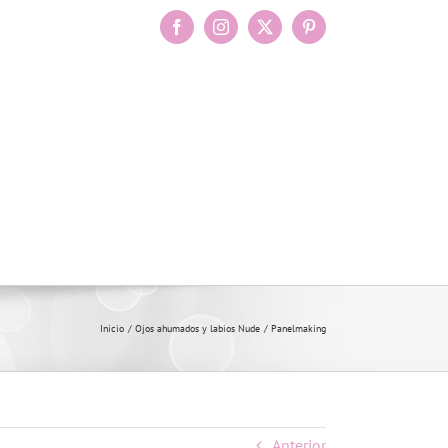
Facebook
Instagram
X
Pinterest
Inicio
Ojos ahumados y labios Nude
Panelmaking
Anterior