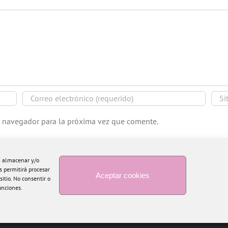
e navegador para la próxima vez que comente.
ra almacenar y/o
s permitirá procesar
Aceptar cookies
itio. No consentir o
unciones.
Copyright 2015 Blogtiful by María Santonja | Todos los derechos reservados