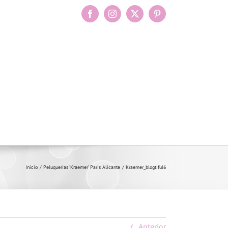
Facebook
Instagram
X
Pinterest
Inicio
Peluquerías ‘Kraemer’ París Alicante
Kraemer_blogtiful6
Anterior