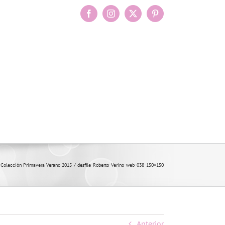
Facebook
Instagram
X
Pinterest
 Colección Primavera Verano 2015
desfile-Roberto-Verino-web-038-150×150
Anterior