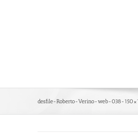
Saltar
al
contenido
desfile-Roberto-Verino-web-038-150×