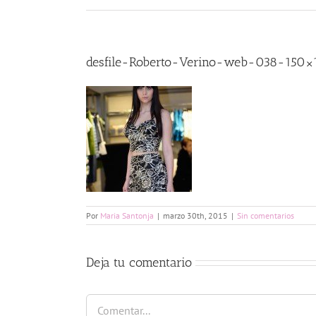
desfile-Roberto-Verino-web-038-150×
Por
Maria Santonja
|
marzo 30th, 2015
|
Sin comentarios
Deja tu comentario
Comentar