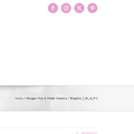
Facebook
Instagram
X
Pinterest
Inicio
»Rouge» Miss & Model Valencia
Blogtiful_7_05_16_9-2
Anterior