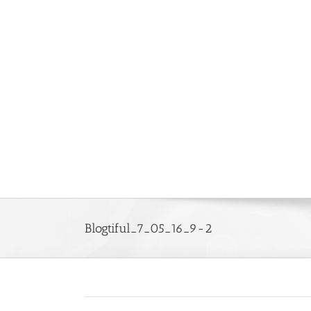
Saltar
al
contenido
Blogtiful_7_05_16_9-2