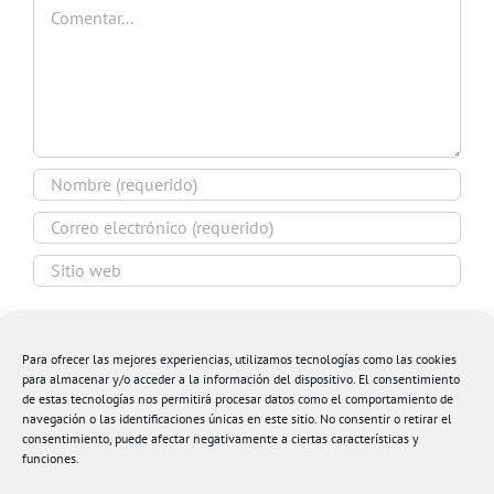
Comentar
Guardar mi nombre, email y sitio web en este
navegador para la próxima vez que comente.
Para ofrecer las mejores experiencias, utilizamos tecnologías como las cookies
para almacenar y/o acceder a la información del dispositivo. El consentimiento
de estas tecnologías nos permitirá procesar datos como el comportamiento de
navegación o las identificaciones únicas en este sitio. No consentir o retirar el
consentimiento, puede afectar negativamente a ciertas características y
funciones.