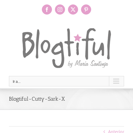
Saltar
al
Facebook
Instagram
X
Pinterest
contenido
Ir a...
Blogtiful-Cutty-Sark-X
Anterior