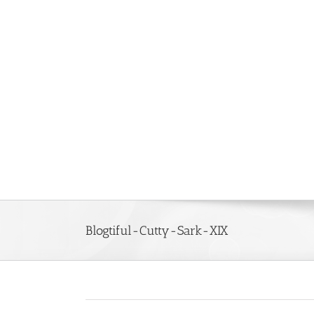
Saltar
al
contenido
Blogtiful-Cutty-Sark-XIX