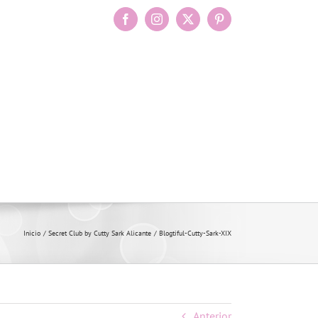
Facebook
Instagram
X
Pinterest
Inicio
Secret Club by Cutty Sark Alicante
Blogtiful-Cutty-Sark-XIX
Anterior