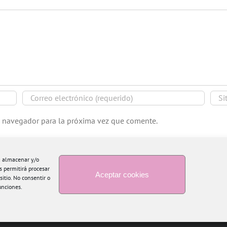
e navegador para la próxima vez que comente.
ra almacenar y/o
s permitirá procesar
Aceptar cookies
itio. No consentir o
unciones.
Copyright 2015 Blogtiful by María Santonja | Todos los derechos reservados