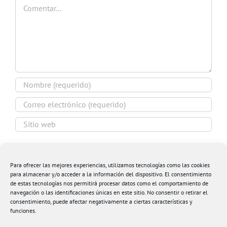
Comentar
Guardar mi nombre, email y sitio web en este
navegador para la próxima vez que comente.
Para ofrecer las mejores experiencias, utilizamos tecnologías como las cookies
para almacenar y/o acceder a la información del dispositivo. El consentimiento
de estas tecnologías nos permitirá procesar datos como el comportamiento de
navegación o las identificaciones únicas en este sitio. No consentir o retirar el
consentimiento, puede afectar negativamente a ciertas características y
funciones.