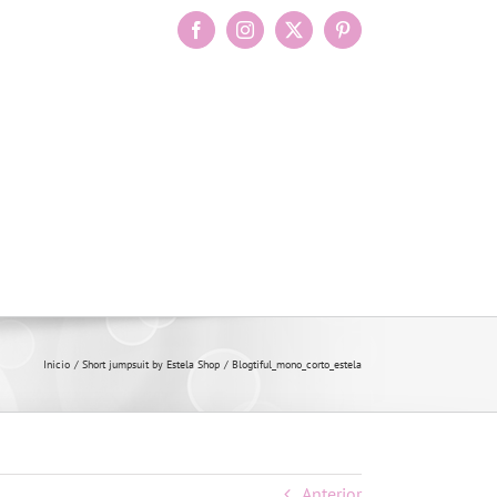
Facebook
Instagram
X
Pinterest
Inicio
Short jumpsuit by Estela Shop
Blogtiful_mono_corto_estela
Anterior