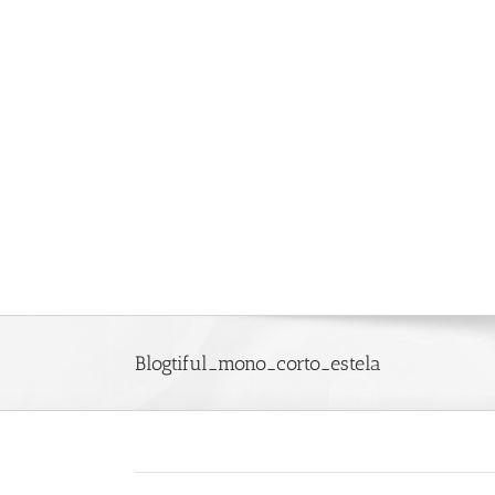
Saltar
al
contenido
Blogtiful_mono_corto_estela