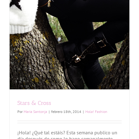
Stars & Cross
Por
Maria Santonja
|
febrero 18th, 2014
|
Hola! Fashion
¡Hola! ¿Qué tal estáis? Esta semana publico un
día después de como lo hago semanalmente,