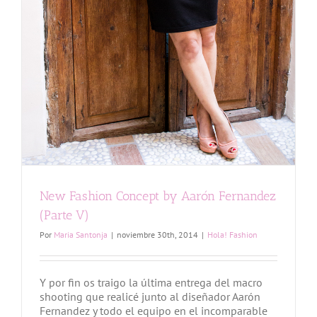
New Fashion Concept by Aarón Fernandez
(Parte V)
Por
Maria Santonja
|
noviembre 30th, 2014
|
Hola! Fashion
Y por fin os traigo la última entrega del macro
shooting que realicé junto al diseñador Aarón
Fernandez y todo el equipo en el incomparable