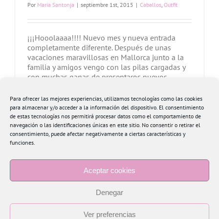
Por
Maria Santonja
|
septiembre 1st, 2015
|
Caballos
,
Outfit
¡¡¡Hooolaaaa!!!! Nuevo mes y nueva entrada
completamente diferente. Después de unas
vacaciones maravillosas en Mallorca junto a la
familia y amigos vengo con las pilas cargadas y
con muchas ganas de presentaros nuevos
proyectos. Ya de vuelta en el trabajo, lo único
que nos queda es que los niños empiecen el
Para ofrecer las mejores experiencias, utilizamos tecnologías como las cookies
colegio y la rutina [...]
para almacenar y/o acceder a la información del dispositivo. El consentimiento
de estas tecnologías nos permitirá procesar datos como el comportamiento de
navegación o las identificaciones únicas en este sitio. No consentir o retirar el
Más información
0
consentimiento, puede afectar negativamente a ciertas características y
funciones.
Aceptar cookies
Denegar
Ver preferencias