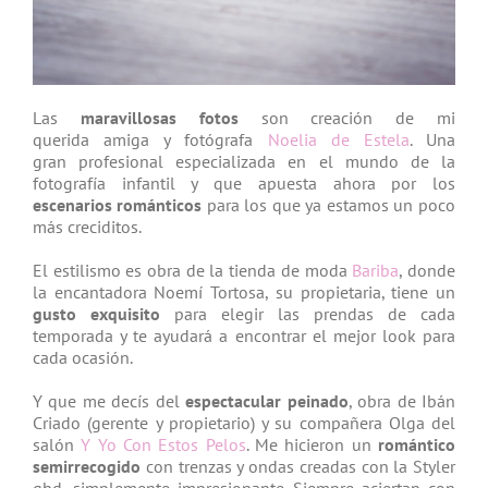
Las
maravillosas fotos
son creación de mi
querida amiga y fotógrafa
Noelia de Estela
. Una
gran profesional especializada en el mundo de la
fotografía infantil y que apuesta ahora por los
escenarios románticos
para los que ya estamos un poco
más creciditos.
El estilismo es obra de la tienda de moda
Bariba
, donde
la encantadora Noemí Tortosa, su propietaria, tiene un
gusto exquisito
para elegir las prendas de cada
temporada y te ayudará a encontrar el mejor look para
cada ocasión.
Y que me decís del
espectacular peinado
, obra de Ibán
Criado (gerente y propietario) y su compañera Olga del
salón
Y Yo Con Estos Pelos
. Me hicieron un
romántico
semirrecogido
con trenzas y ondas creadas con la Styler
ghd, simplemente impresionante. Siempre aciertan con