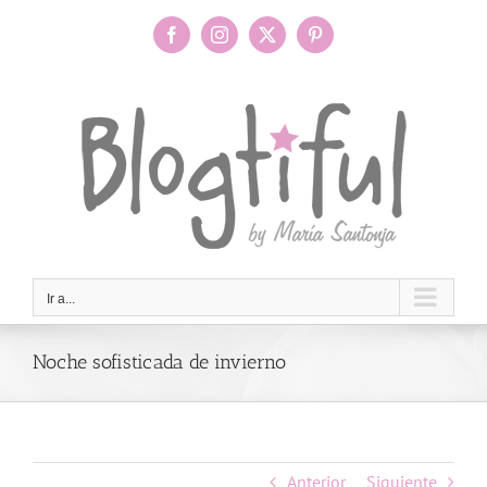
Saltar
al
Facebook
Instagram
X
Pinterest
contenido
Ir a...
Noche sofisticada de invierno
Anterior
Siguiente