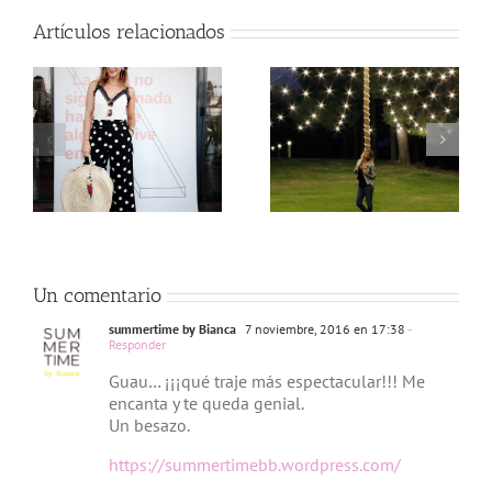
Artículos relacionados
My Special
Urban Look by
Metal biker
Gauss Moda
jacket
Un comentario
summertime by Bianca
7 noviembre, 2016 en 17:38
-
Responder
Guau… ¡¡¡qué traje más espectacular!!! Me
encanta y te queda genial.
Un besazo.
https://summertimebb.wordpress.com/