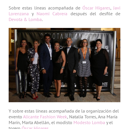
Sobre estas líneas acompañada de
Óscar Higares
,
Javi
Lorenzana
y
Naomi Cabrera
después del desfile de
Devota & Lomba
.
Y sobre estas líneas acompañada de la organización del
evento
Alicante Fashion Week
, Natalia Torres, Ana María
Marín, Marta Abellán, el modisto
Modesto Lomba
y el
torero
Óscar Higares
.