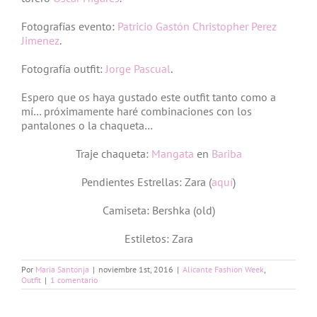
Fotografías evento:
Patricio Gastón Christopher Perez
Jimenez
.
Fotografía outfit:
Jorge Pascual
.
Espero que os haya gustado este outfit tanto como a
mí… próximamente haré combinaciones con los
pantalones o la chaqueta…
Traje chaqueta:
Mangata
en
Bariba
Pendientes Estrellas: Zara (
aquí
)
Camiseta: Bershka (old)
Estiletos: Zara
Por
Maria Santonja
|
noviembre 1st, 2016
|
Alicante Fashion Week
,
Outfit
|
1 comentario