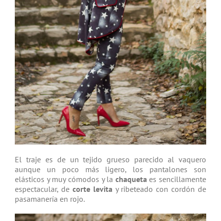
El traje es de un tejido grueso parecido al vaquero
aunque un poco más ligero, los pantalones son
elásticos y muy cómodos y la
chaqueta
es sencillamente
espectacular, de
corte levita
y ribeteado con cordón de
pasamanería en rojo.