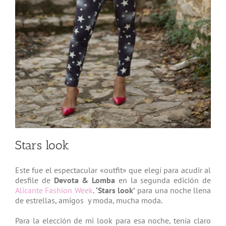
Stars look
Este fue el espectacular «outfit» que elegí para acudir al
desfile de
Devota & Lomba
en la segunda edición de
Alicante Fashion Week
.
‘Stars look’
para una noche llena
de estrellas, amigos y moda, mucha moda.
Para la elección de mi look para esa noche, tenía claro