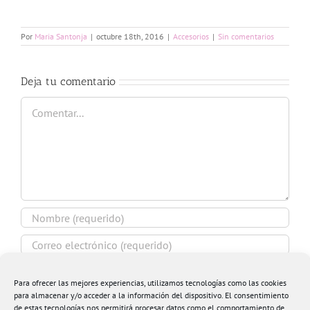
Por
Maria Santonja
|
octubre 18th, 2016
|
Accesorios
|
Sin comentarios
Deja tu comentario
Comentar
Para ofrecer las mejores experiencias, utilizamos tecnologías como las cookies
para almacenar y/o acceder a la información del dispositivo. El consentimiento
de estas tecnologías nos permitirá procesar datos como el comportamiento de
Guardar mi nombre, email y sitio web en este