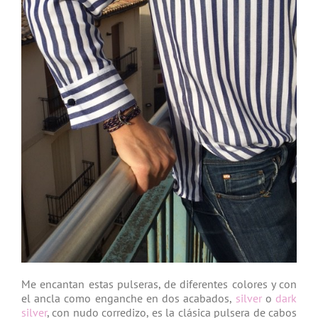
Me encantan estas pulseras, de diferentes colores y con
el ancla como enganche en dos acabados,
silver
o
dark
silver
, con nudo corredizo, es la clásica pulsera de cabos