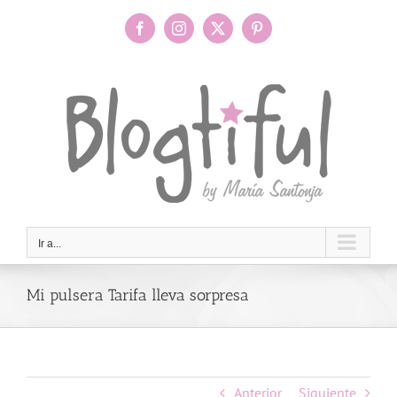
Saltar
al
Facebook
Instagram
X
Pinterest
contenido
Ir a...
Mi pulsera Tarifa lleva sorpresa
Anterior
Siguiente