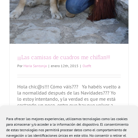
¡¡¡Las camisas de cuadros me chiflan!!!
Por
Maria Santonja
|
enero 12th, 2015
|
Outfit
Hola chic@s!!! Cómo váis??? Ya habéis vuelto a
la normalidad después de las Navidades??? Yo
lo estoy intentando, y la verdad es que me está
costando un poco, entre que hay que volver a
madrugar, y hay que volver a meterse en los
vaqueros... se está complicando un poco, pero
Para ofrecer las mejores experiencias, utilizamos tecnologías como las cookies
esta semana voy a [...]
para almacenar y/o acceder a la información del dispositivo. El consentimiento
de estas tecnologías nos permitirá procesar datos como el comportamiento de
navegación o las identificaciones únicas en este sitio. No consentir o retirar el
Más información
0