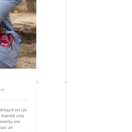
tfit
ubliqué en las
e mandó una
momento me
ían un