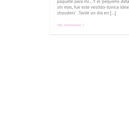
paquete para mí... Y el 'pequeño detal
sin más, fue este vestido-túnica ideal
shouders' . Tardé un día en [...]
Más información