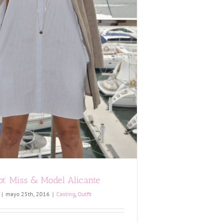
ot’ Miss & Model Alicante
|
mayo 25th, 2016
|
Casting
,
Outfit