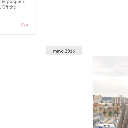
le' porque sí,
 'Off the
0
mayo 2016