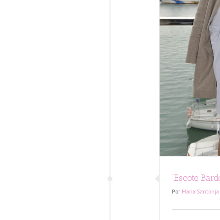
ote Bardot’ Miss & Model Alicante
Casting
Outfit
‘Escote Bard
Por
Maria Santonja