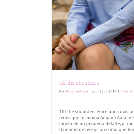
Off the shoulders
Por
Maria Santonja
|
julio 18th, 2016
|
Moda
,
Ou
'Off the shoulders' Hace unos días p
redes que mi amiga Amparo Aura m
tarjeta de un pequeño detalle, al 
llamaron de recepción como que ten