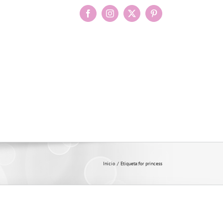
Facebook
Instagram
X
Pinterest
Inicio
Etiqueta:
for princess