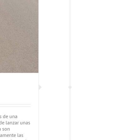
s de una
 de lanzar unas
a son
mamente las