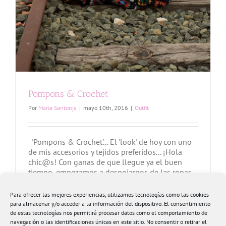
Pompons & Crochet
Por
Maria Santonja
|
mayo 10th, 2016
|
Outfit
'Pompons & Crochet'... El 'look' de hoy con uno
de mis accesorios y tejidos preferidos... ¡Hola
chic@s! Con ganas de que llegue ya el buen
tiempo, empezamos a despojarnos de las ropas
poco a poco casi con la intención de invocar al
sol y a que las buenas temperaturas hagan su
Para ofrecer las mejores experiencias, utilizamos tecnologías como las cookies
apoteósica entrada... pero parece [...]
para almacenar y/o acceder a la información del dispositivo. El consentimiento
de estas tecnologías nos permitirá procesar datos como el comportamiento de
navegación o las identificaciones únicas en este sitio. No consentir o retirar el
Más información
0