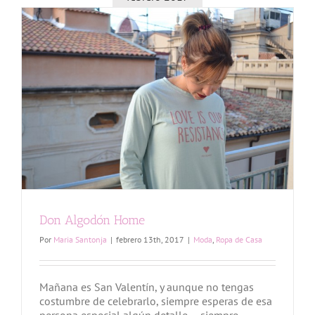
Don Algodón Home
Por
Maria Santonja
|
febrero 13th, 2017
|
Moda
,
Ropa de Casa
Mañana es San Valentín, y aunque no tengas
costumbre de celebrarlo, siempre esperas de esa
persona especial algún detalle.... siempre