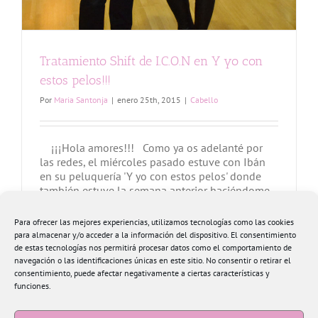
Tratamiento Shift de I.C.O.N en Y yo con
estos pelos!!!
Por
Maria Santonja
|
enero 25th, 2015
|
Cabello
¡¡¡Hola amores!!! Como ya os adelanté por
las redes, el miércoles pasado estuve con Ibán
en su peluquería 'Y yo con estos pelos' donde
también estuve la semana anterior haciéndome
un espectacular cambio de 'look'. Fue en ese
momento cuando Ibán me recomendó que me
Para ofrecer las mejores experiencias, utilizamos tecnologías como las cookies
hiciera una exfoliación capilar. Nunca [...]
para almacenar y/o acceder a la información del dispositivo. El consentimiento
de estas tecnologías nos permitirá procesar datos como el comportamiento de
navegación o las identificaciones únicas en este sitio. No consentir o retirar el
Más información
3
consentimiento, puede afectar negativamente a ciertas características y
funciones.