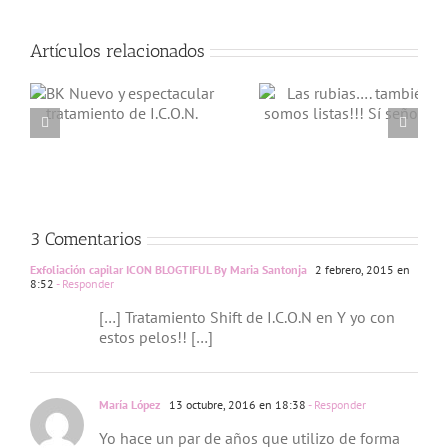
Artículos relacionados
Las rubias….
Mis tratamien
también somos
capilares co
e
listas!!! Sí
Eugenia Llore
señor!!!
Estilistas y Pa
Mitchell
3 Comentarios
Exfoliación capilar ICON BLOGTIFUL By Maria Santonja
2 febrero, 2015 en
8:52
- Responder
[…] Tratamiento Shift de I.C.O.N en Y yo con
estos pelos!! […]
María López
13 octubre, 2016 en 18:38
- Responder
Yo hace un par de años que utilizo de forma