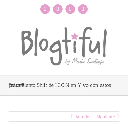
Saltar
al
Facebook
Instagram
X
Pinterest
contenido
Tratamiento Shift de I.C.O.N en Y yo con estos pelos!!!
Anterior
Siguiente