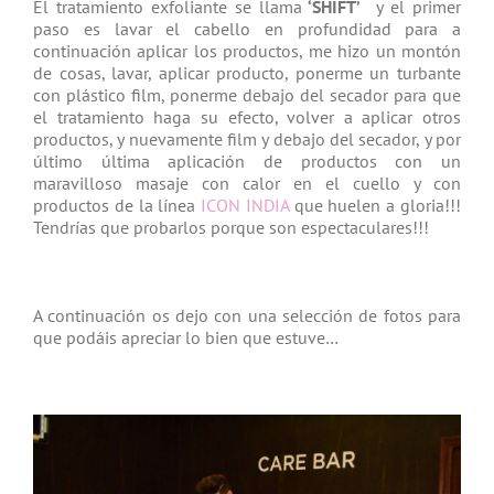
El tratamiento exfoliante se llama
‘SHIFT’
y el primer
paso es lavar el cabello en profundidad para a
continuación aplicar los productos, me hizo un montón
de cosas, lavar, aplicar producto, ponerme un turbante
con plástico film, ponerme debajo del secador para que
el tratamiento haga su efecto, volver a aplicar otros
productos, y nuevamente film y debajo del secador, y por
último última aplicación de productos con un
maravilloso masaje con calor en el cuello y con
productos de la línea
ICON INDIA
que huelen a gloria!!!
Tendrías que probarlos porque son espectaculares!!!
A continuación os dejo con una selección de fotos para
que podáis apreciar lo bien que estuve…