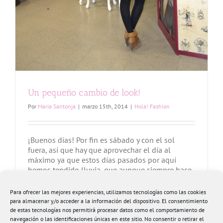
Un pequeño cambio de look!
Por
Maria Santonja
|
marzo 15th, 2014
|
Hola! Fashion
¡Buenos días! Por fin es sábado y con el sol
fuera, así que hay que aprovechar el día al
máximo ya que estos días pasados por aquí
hemos tendido lluvia, que aunque siempre hace
falta que llueva a todos nos fastidia un poco.
Pero si en el finde sale el sol, es perfecto!!! Hoy
Para ofrecer las mejores experiencias, utilizamos tecnologías como las cookies
vengo [...]
para almacenar y/o acceder a la información del dispositivo. El consentimiento
de estas tecnologías nos permitirá procesar datos como el comportamiento de
navegación o las identificaciones únicas en este sitio. No consentir o retirar el
Más información
0