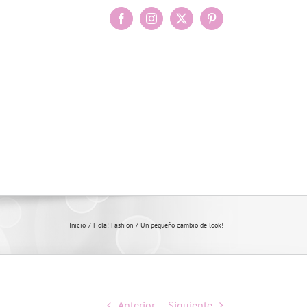
Facebook
Instagram
X
Pinterest
Inicio
Hola! Fashion
Un pequeño cambio de look!
Anterior
Siguiente