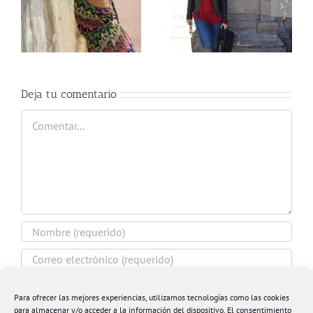
g
Tartan shirt &
Love Marsala
leather skirt
Deja tu comentario
Comentar
Para ofrecer las mejores experiencias, utilizamos tecnologías como las cookies
para almacenar y/o acceder a la información del dispositivo. El consentimiento