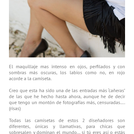
El maquillaje mas intenso en ojos, perfilados y con
sombras más oscuras, los labios como no, en rojo
acorde a la camiseta.
Creo que esta ha sido una de las entradas más ‘cañeras’
de las que he hecho hasta ahora, aunque he de decir
que tengo un montón de fotografías más, censuradas….
(risas)
Todas las camisetas de estos 2 diseñadores son
diferentes, únicas y llamativas, para chicas que
sobresalen y dominan el mundo… si tú eres así o estás