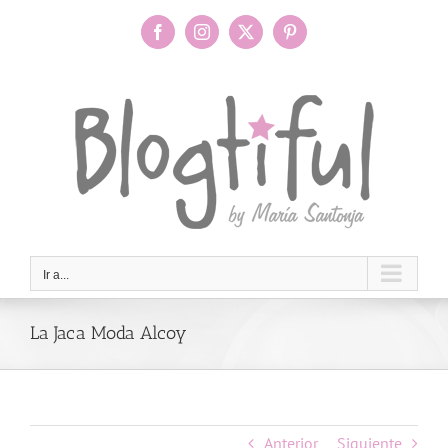
Saltar
al
Facebook
Instagram
X
Pinterest
contenido
Ir a...
La Jaca Moda Alcoy
Anterior
Siguiente