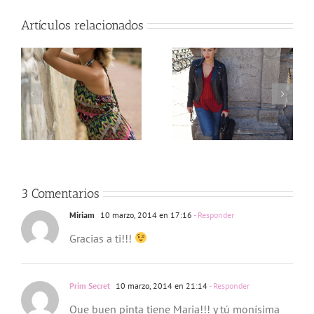
Artículos relacionados
g
Love Marsala
Rock Star
3 Comentarios
Miriam
10 marzo, 2014 en 17:16
- Responder
Gracias a ti!!!
Prim Secret
10 marzo, 2014 en 21:14
- Responder
Que buen pinta tiene Maria!!! y tú monísima