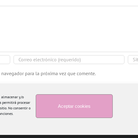
e navegador para la próxima vez que comente.
ra almacenar y/o
s permitirá procesar
Aceptar cookies
itio. No consentir o
unciones.
Copyright 2015 Blogtiful by María Santonja | Todos los derechos reservados