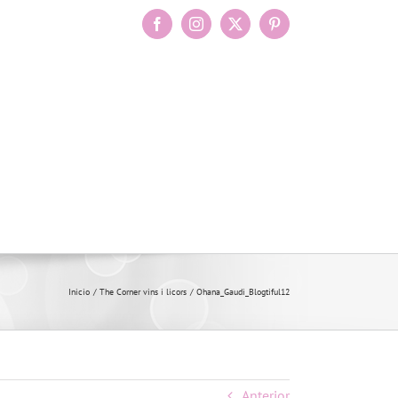
Facebook
Instagram
X
Pinterest
Inicio
The Corner vins i licors
Ohana_Gaudi_Blogtiful12
Anterior