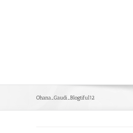
Saltar
al
contenido
Ohana_Gaudi_Blogtiful12