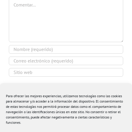
Comentar
Guardar mi nombre, email y sitio web en este
navegador para la próxima vez que comente.
Para ofrecer las mejores experiencias, utilizamos tecnologías como las cookies
para almacenar y/o acceder a la información del dispositivo. El consentimiento
de estas tecnologías nos permitirá procesar datos como el comportamiento de
navegación o las identificaciones únicas en este sitio. No consentir o retirar el
consentimiento, puede afectar negativamente a ciertas características y
funciones.