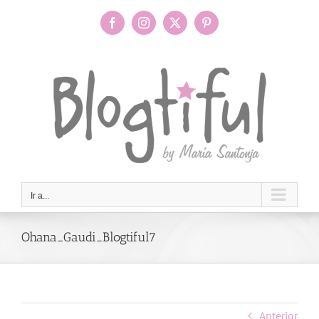
Saltar
al
Facebook
Instagram
X
Pinterest
contenido
Ir a...
Ohana_Gaudi_Blogtiful7
Anterior