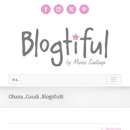
Saltar
al
Facebook
Instagram
X
Pinterest
contenido
Ir a...
Ohana_Gaudi_Blogtiful8
Anterior