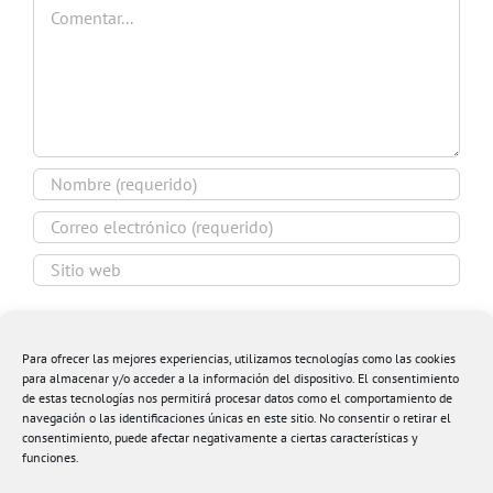
Comentar
Guardar mi nombre, email y sitio web en este
navegador para la próxima vez que comente.
Para ofrecer las mejores experiencias, utilizamos tecnologías como las cookies
para almacenar y/o acceder a la información del dispositivo. El consentimiento
de estas tecnologías nos permitirá procesar datos como el comportamiento de
navegación o las identificaciones únicas en este sitio. No consentir o retirar el
consentimiento, puede afectar negativamente a ciertas características y
funciones.