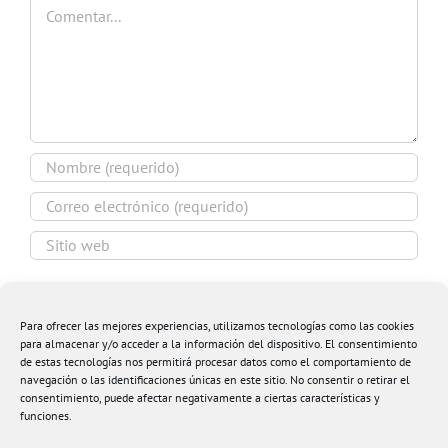
Comentar
Guardar mi nombre, email y sitio web en este
navegador para la próxima vez que comente.
Para ofrecer las mejores experiencias, utilizamos tecnologías como las cookies
para almacenar y/o acceder a la información del dispositivo. El consentimiento
de estas tecnologías nos permitirá procesar datos como el comportamiento de
navegación o las identificaciones únicas en este sitio. No consentir o retirar el
consentimiento, puede afectar negativamente a ciertas características y
funciones.