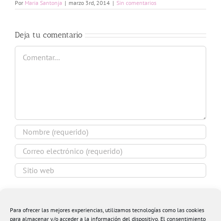
Por
Maria Santonja
|
marzo 3rd, 2014
|
Sin comentarios
Deja tu comentario
Comentar
Guardar mi nombre, email y sitio web en este
navegador para la próxima vez que comente.
Para ofrecer las mejores experiencias, utilizamos tecnologías como las cookies
para almacenar y/o acceder a la información del dispositivo. El consentimiento