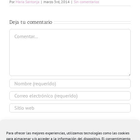
Por
Maria Santonja
|
marzo 3rd, 2014
|
Sin comentarios
Deja tu comentario
Comentar
Guardar mi nombre, email y sitio web en este
navegador para la próxima vez que comente.
Para ofrecer las mejores experiencias, utilizamos tecnologías como las cookies
para almacenar y/o acceder a la información del dispositivo. El consentimiento